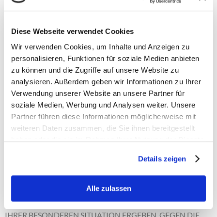
Widerruf Ihrer Einwilligung zur
Datenverarbeitung
Diese Webseite verwendet Cookies
Viele Datenverarbeitungsvorgänge sind nur mit Ihrer
Wir verwenden Cookies, um Inhalte und Anzeigen zu
ausdrücklichen Einwilligung möglich. Sie können eine bereits
personalisieren, Funktionen für soziale Medien anbieten
erteilte Einwilligung jederzeit widerrufen. Die Rechtmäßigkeit
zu können und die Zugriffe auf unsere Website zu
der bis zum Widerruf erfolgten Datenverarbeitung bleibt vom
analysieren. Außerdem geben wir Informationen zu Ihrer
Widerruf unberührt.
Verwendung unserer Website an unsere Partner für
soziale Medien, Werbung und Analysen weiter. Unsere
Widerspruchsrecht gegen die
Partner führen diese Informationen möglicherweise mit
Datenerhebung in besonderen Fällen
weiteren Daten zusammen, die Sie ihnen bereitgestellt
sowie gegen Direktwerbung (Art. 21
haben oder die sie im Rahmen Ihrer Nutzung der Dienste
gesammelt haben.
DSGVO)
Details zeigen
WENN DIE DATENVERARBEITUNG AUF GRUNDLAGE VON
Alle zulassen
ART. 6 ABS. 1 LIT. E ODER F DSGVO ERFOLGT, HABEN SIE
JEDERZEIT DAS RECHT, AUS GRÜNDEN, DIE SICH AUS
IHRER BESONDEREN SITUATION ERGEBEN, GEGEN DIE