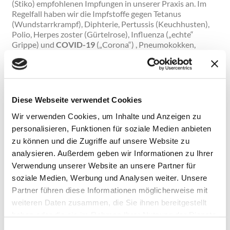
(Stiko) empfohlenen Impfungen in unserer Praxis an. Im
Regelfall haben wir die Impfstoffe gegen Tetanus
(Wundstarrkrampf), Diphterie, Pertussis (Keuchhusten),
Polio, Herpes zoster (Gürtelrose), Influenza („echte“
Grippe) und
COVID-19
(„Corona“) , Pneumokokken,
Hepatitis A und Hepatitis B in der Praxis vorrätig.
Sollten Sie (z. B. für eine Reise) eine andere Impfung
benötigen, können wir Ihnen ein Rezept ausstellen – die
einzige Ausnahme ist die Impfung gegen Gelbfieber, diese
darf durch uns nicht durchgeführt werden.
Diese Webseite verwendet Cookies
Die obigen Standardimpfungen sind NORMALERWEISE
Wir verwenden Cookies, um Inhalte und Anzeigen zu
ohne Termin „zwischendurch“ möglich. Kommen Sie
personalisieren, Funktionen für soziale Medien anbieten
einfach vorbei (am besten zwischen 10-12 Uhr oder in
zu können und die Zugriffe auf unsere Website zu
einer der Nachmittagssprechstunden) und fragen Sie
analysieren. Außerdem geben wir Informationen zu Ihrer
unsere Arzthelferinnen. Diese können Sie auch beraten,
Verwendung unserer Website an unsere Partner für
welche Impfungen für Sie empfohlen werden (falls
vorhanden, Impfpass bitte mitbringen). Für speziellere
soziale Medien, Werbung und Analysen weiter. Unsere
Fragen und auch für eine reisemedizinische Impfberatung
Partner führen diese Informationen möglicherweise mit
können Sie gerne einen Termin in der ärztlichen
weiteren Daten zusammen, die Sie ihnen bereitgestellt
Sprechstunde vereinbaren.
haben oder die sie im Rahmen Ihrer Nutzung der Dienste
gesammelt haben.