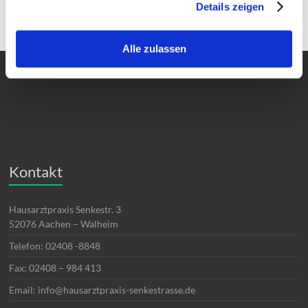
Details zeigen
Alle zulassen
Kontakt
Hausarztpraxis Senkestr. 3
52076 Aachen – Walheim
Telefon: 02408 -8848
Fax: 02408 – 984 413
Email: info@hausarztpraxis-senkestrasse.de